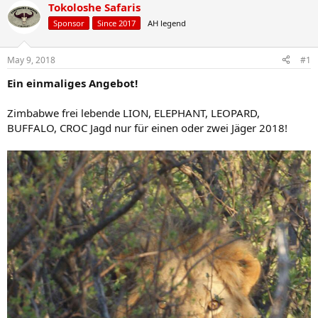
r
a
Tokoloshe Safaris
e
r
Sponsor
Since 2017
AH legend
a
t
d
d
s
a
May 9, 2018
#1
t
t
a
e
Ein einmaliges Angebot!
r
t
Zimbabwe frei lebende LION, ELEPHANT, LEOPARD,
e
BUFFALO, CROC Jagd nur für einen oder zwei Jäger 2018!
r