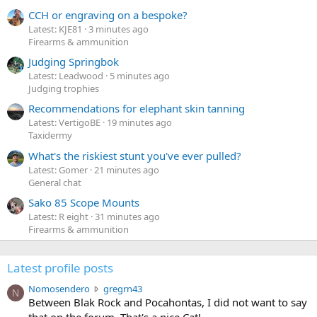
CCH or engraving on a bespoke?
Latest: KJE81
3 minutes ago
Firearms & ammunition
Judging Springbok
Latest: Leadwood
5 minutes ago
Judging trophies
Recommendations for elephant skin tanning
Latest: VertigoBE
19 minutes ago
Taxidermy
What's the riskiest stunt you've ever pulled?
Latest: Gomer
21 minutes ago
General chat
Sako 85 Scope Mounts
Latest: R eight
31 minutes ago
Firearms & ammunition
Latest profile posts
N
Nomosendero
gregrn43
N
o
Between Blak Rock and Pocahontas, I did not want to say
m