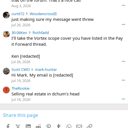
that on the forum. That's a nice Cat!
o
Aug 3, 2026
•••
s
c
curt672
WoodencrossIII
e
u
just making sure my message went threw
n
r
d
Jul 26, 2026
•••
t
e
3
30-06Ken
ftothfadd
6
r
0
I'll take the Vortex scope cover you have listed in the Pay
7
o
-
it Forward thread.
2
w
0
w
r
6
r
o
Ken [redacted]
K
o
t
Jul 26, 2026
•••
e
t
e
n
S
Scott CWO
mark-hunter
e
o
w
c
Hi Mark. My email is [redacted]
o
n
r
o
n
Jul 19, 2026
•••
g
o
t
W
r
TheRookie
t
t
T
o
e
Selling real estate in dchum’s head
e
C
o
g
o
Jul 18, 2026
•••
W
d
r
n
O
e
n
f
w
n
4
Share this page
t
r
c
3
o
o
r
'
t
t
Facebook
X (Twitter)
LinkedIn
Reddit
Pinterest
Tumblr
WhatsApp
Email
Link
o
s