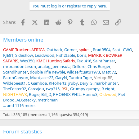
You must log in or register to reply here.
Facebook
X (Twitter)
LinkedIn
Reddit
Pinterest
Tumblr
WhatsApp
Email
Link
Share:
Members online
GAME Trackers AFRICA
Outback
Gomer
spike.t
BradR504
Scott CWO
KJE81
Sideshow
Leadwood
Fish2table
boris
MEYRICK BOWKER
SAFARIS
Wes350
KMG Hunting Safaris
Tex .416
SaintPanzer
mrbrandonlarson
analog_peninsula
Delloro
Chris Burger
Scandihunter
double rifle newbie
wildselfcuatu1973
Matt 72
EatonCanyon
Muntjacer23
GaryN
Tundra Tiger
VertigoBE
Wildebeest1
C Gamboa
KHohertz
jruby
Daryl S
mark-hunter
TheFoster32
Carcajou
rwp315
RSL
Grumpy gumpy
R eight
NIGHTHAWK
Rugie
Bill_D
PHOENIX PHIL
HannuS
Oldwood
Piet
Brood
ADSstecky
metricman
... and 1116 more.
Total: 355,185 (members: 1,166, guests: 354,019)
Forum statistics