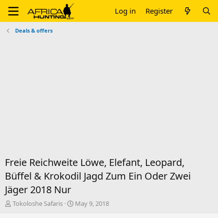
Log in
Register
Deals & offers
Freie Reichweite Löwe, Elefant, Leopard,
Büffel & Krokodil Jagd Zum Ein Oder Zwei
Jäger 2018 Nur
T
S
Tokoloshe Safaris
May 9, 2018
h
t